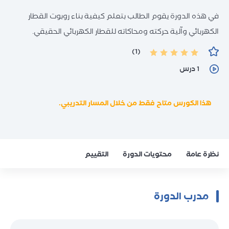
الاختبارات المعيارية العالمية (اختبارات
دورات الحساب الذهني
الدراسة بالخارج
في هذه الدورة يقوم الطالب بتعلم كيفية بناء روبوت القطار
الكفاءة اللغوية)
الاستشارات
الكهربائي وآلية حركته ومحاكاته للقطار الكهربائي الحقيقي.
اختبارات Unity
التدريب التعاوني
اختبارات IC3
(1)
التدريب الخارجي
1 درس
التدريب المهني للمعلمين
تدريب المدربين وتأهيلهم TOT
هذا الكورس متاح فقط من خلال المسار التدريبي.
استقطاب المدربين
نظرة عامة
محتويات الدورة
التقييم
مدرب الدورة