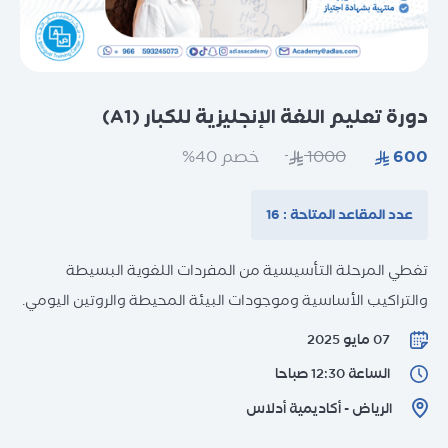
دورات تدريب المدربين (TOT)
دورات تخصصية
اختبارات تحديد المستوى
دورات اختبارات IELTS
الاختبارات المعيارية العالمية (اختبارات
دورات الحساب الذهني
دورة تعليم اللغة الإنجليزية للكبار (A1)
الدراسة بالخارج
الكفاءة اللغوية)
الاستشارات
خصم 40%
اختبارات Unity
التدريب التعاوني
اختبارات IC3
عدد المقاعد المتاحة : 16
التدريب الخارجي
التدريب المهني للمعلمين
تغطي المرحلة التأسيسية من المفردات اللغوية البسيطة
تدريب المدربين وتأهيلهم TOT
والتراكيب الأساسية وموجودات البيئة المحيطة والروتين اليومي.
استقطاب المدربين
07 مايو 2025
الساعة 12:30 صباحا
الرياض - أكاديمية أدلاس