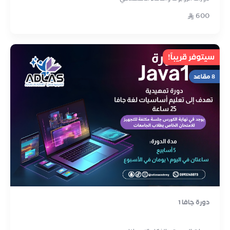
600
سيتوفر قريباً!
8 مقاعد
دورة جافا 1