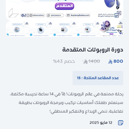
دورات تدريب المدربين (TOT)
دورات تخصصية
اختبارات تحديد المستوى
دورات اختبارات IELTS
الاختبارات المعيارية العالمية (اختبارات
دورات الحساب الذهني
الدراسة بالخارج
الكفاءة اللغوية)
الاستشارات
اختبارات Unity
دورة الروبوتات المتقدمة
التدريب التعاوني
اختبارات IC3
خصم 43%
التدريب الخارجي
التدريب المهني للمعلمين
عدد المقاعد المتاحة : 15
تدريب المدربين وتأهيلهم TOT
استقطاب المدربين
رحلة ممتعة في عالم الروبوتات! 🚀 في 14 ساعة تدريبية مكثفة،
سيتعلم طفلك أساسيات تركيب وبرمجة الروبوتات بطريقة
تفاعلية، تنمي الإبداع والتفكير المنطقي!
12 مايو 2025