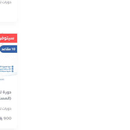
دورات تدر
سيتوفر ق
10 مقاعد
دورة ت
(المست
دورات تدر
900