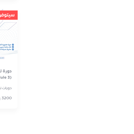
سيتوفر ق
ule 3)
دورات تدر
3200