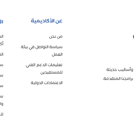
عن الأكاديمية
رو
من نحن
ال
أك
سياسة التواصل في بيئة
العمل
ال
تعليمات الدعم الفني
سي
 وأساليب حديثة
للمستفيدين
سي
رامجنا المتقدمة.
الاعتمادات الدولية
سي
سي
وا
لل