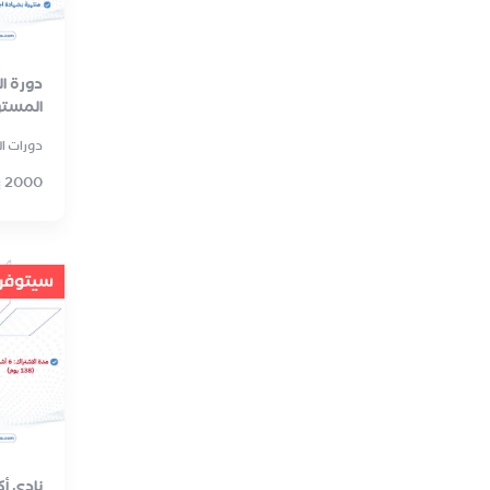
دورة ال
المست
دورات ال
2000
سيتوفر ق