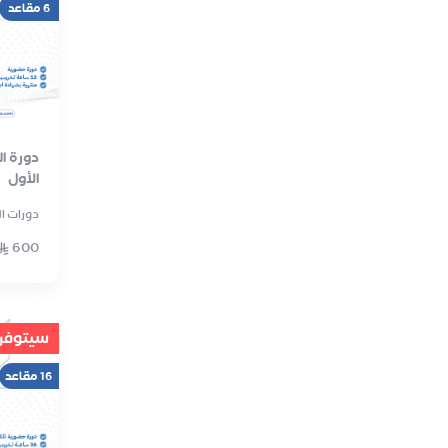
6 مقاعد
دورة ا
الأول
دورات ا
600
سيتوفر ق
16 مقاعد