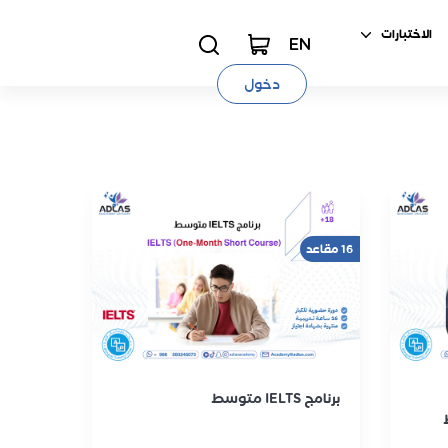
الاختبارات
EN
دخول
16 مقاعد
برنامج IELTS متوسط