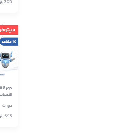
300
سيتوفر ق
10 مقاعد
دورة ا
الأساس
دورات ا
595