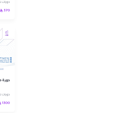
دورات 
370
دورة مه
دورات تع
1300