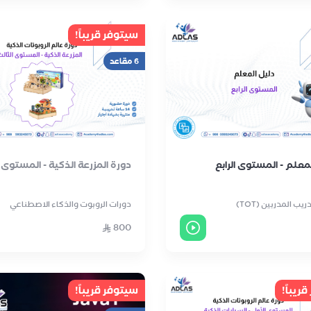
سيتوفر قريباً!
6 مقاعد
معلم - المستوى الرابع
دورة المزرعة الذكية - المستوى ا
يب المدربين (TOT)
دورات الروبوت والذكاء الاصطناعي
800
ريباً!
سيتوفر قريباً!