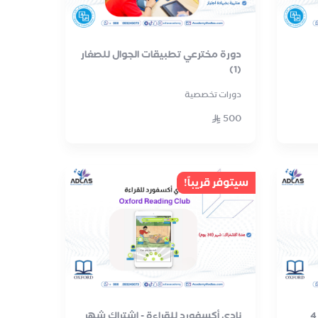
دورة مخترعي تطبيقات الجوال للصغار
(1)
دورات تخصصية
500
سيتوفر قريباً!
نادي أكسفورد للقراءة - اشتراك 4
نادي أكسفورد للقراءة - اشتراك شهر