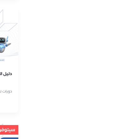
دليل ال
دورات تدر
سيتوفر ق