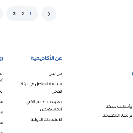
3
2
1
عن الأكاديمية
رو
من نحن
ال
أك
سياسة التواصل في بيئة
العمل
ال
تعليمات الدعم الفني
سي
 وأساليب حديثة
للمستفيدين
سي
رامجنا المتقدمة.
الاعتمادات الدولية
سي
سي