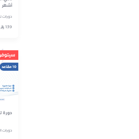
أشهر
دورات تع
139
سيتوفر ق
10 مقاعد
دورة ت
دورات ا