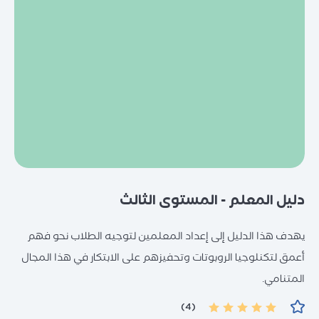
دورات تدريب المدربين (TOT)
دورات تخصصية
اختبارات تحديد المستوى
دورات اختبارات IELTS
الاختبارات المعيارية العالمية (اختبارات
دورات الحساب الذهني
الدراسة بالخارج
الكفاءة اللغوية)
الاستشارات
اختبارات Unity
التدريب التعاوني
اختبارات IC3
التدريب الخارجي
التدريب المهني للمعلمين
دليل المعلم - المستوى الثالث
تدريب المدربين وتأهيلهم TOT
استقطاب المدربين
يهدف هذا الدليل إلى إعداد المعلمين لتوجيه الطلاب نحو فهم
أعمق لتكنلوجيا الروبوتات وتحفيزهم على الابتكار في هذا المجال
المتنامي.
(4)