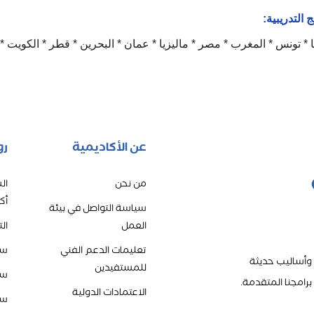
التدريبية:
يا * تونس * المغرب * مصر * ماليزيا * عمان * البحرين * قطر * الكويت * ب
عن الأكاديمية
رو
من نحن
ال
أك
سياسة التواصل في بيئة
العمل
ال
تعليمات الدعم الفني
سي
 وأساليب حديثة
للمستفيدين
سي
رامجنا المتقدمة.
الاعتمادات الدولية
سي