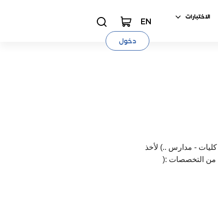
الاختبارات
EN
دخول
يات - مدارس ..) لأخذ
د من التخصصات :(