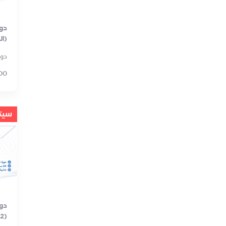
دور
(ا
دور
00
سيتو
2)