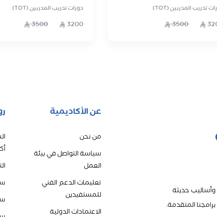
ات تدريب المدربين (TOT)
دورات تدريب المدربين (TOT)
3500
3200
3500
32
عن الأكاديمية
رو
من نحن
ال
أك
سياسة التواصل في بيئة
العمل
ال
تعليمات الدعم الفني
سي
 وأساليب حديثة
للمستفيدين
سي
رامجنا المتقدمة.
الاعتمادات الدولية
سي