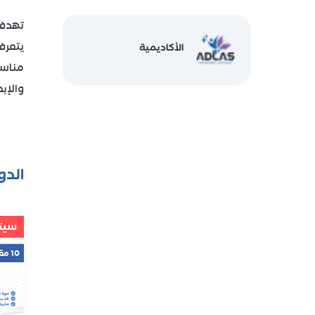
تهدف 
يتعرف
الأكاديمية
مناسب
والإب
الدو
سيتو
10 مقاعد