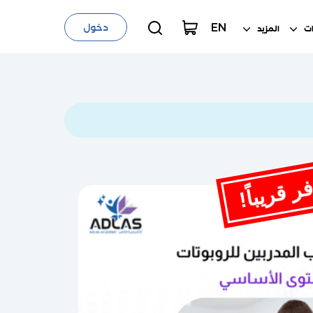
EN
دخول
ات
المزيد
 قريباً!