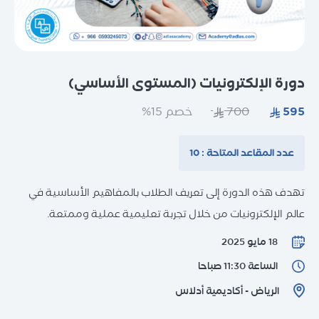
دورات تدريب المدربين (TOT)
دورات تخصصية
اختبارات تحديد المستوى
دورات اختبارات IELTS
الاختبارات المعيارية العالمية (اختبارات
دورات الحساب الذهني
دورة الإلكترونيات (المستوى الأساسي)
الدراسة بالخارج
الكفاءة اللغوية)
الاستشارات
خصم 15%
اختبارات Unity
التدريب التعاوني
اختبارات IC3
عدد المقاعد المتاحة : 10
التدريب الخارجي
التدريب المهني للمعلمين
تهدف هذه الدورة إلى تعريف الطلاب بالمفاهيم الأساسية في
تدريب المدربين وتأهيلهم TOT
عالم الإلكترونيات من خلال تجربة تعليمية عملية وممتعة.
استقطاب المدربين
18 مايو 2025
الساعة 11:30 صباحا
الرياض - أكاديمية أدلاس